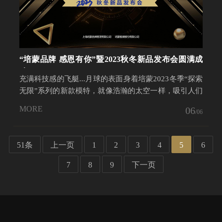
“培蒙品牌 感恩有你”暨2023秋冬新品发布会圆满成
功
充满科技感的飞艇...月球的表面身着培蒙2023冬季“探索
无限”系列的新款模特，就像浩瀚的太空一样，吸引人们
去...
MORE
06
/06
51条
上一页
1
2
3
4
5
6
7
8
9
下一页