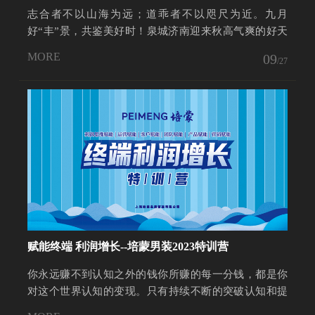
志合者不以山海为远；道乖者不以咫尺为近。九月
好“丰”景，共鉴美好时！泉城济南迎来秋高气爽的好天
气，上海...
MORE
09
/27
赋能终端 利润增长--培蒙男装2023特训营
你永远赚不到认知之外的钱你所赚的每一分钱，都是你
对这个世界认知的变现。只有持续不断的突破认知和提
升能力...